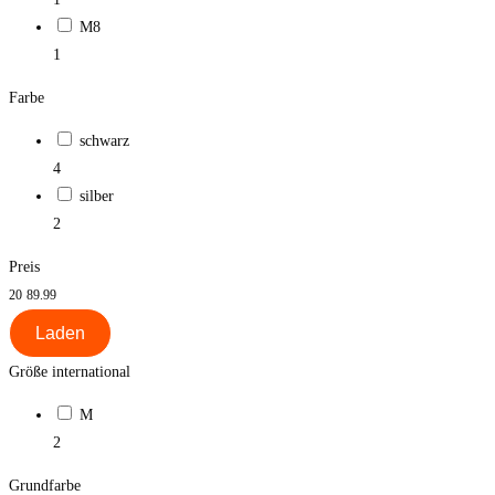
M8
1
Farbe
schwarz
4
silber
2
Preis
20
89.99
Laden
Größe international
M
2
Grundfarbe