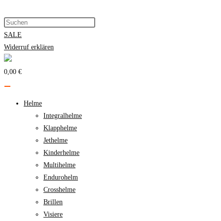
Zum
Inhalt
springen
SALE
Widerruf erklären
0,00 €
Helme
Integralhelme
Klapphelme
Jethelme
Kinderhelme
Multihelme
Endurohelm
Crosshelme
Brillen
Visiere