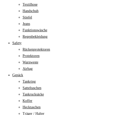
Textilhose
Handschuh
Stiefel
Jeans
Funktionswäsche
Regenbekleidung
Safety
Rückenprotektoren
Protektoren
Warnweste
Airbag
Gepäck
Tankring
Satteltaschen
Tankrucksäcke
Koffer
Hecktaschen
Träger / Halter