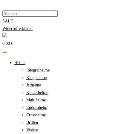
Zum
Inhalt
springen
SALE
Widerruf erklären
0,00 €
Helme
Integralhelme
Klapphelme
Jethelme
Kinderhelme
Multihelme
Endurohelm
Crosshelme
Brillen
Visiere