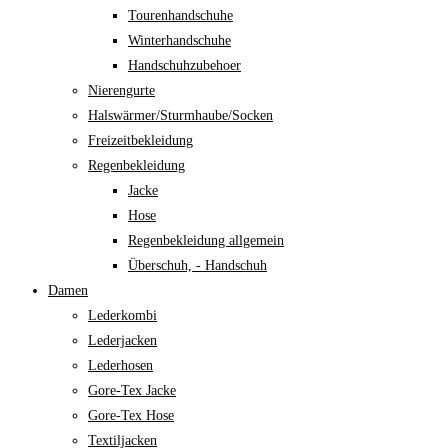
Tourenhandschuhe
Winterhandschuhe
Handschuhzubehoer
Nierengurte
Halswärmer/Sturmhaube/Socken
Freizeitbekleidung
Regenbekleidung
Jacke
Hose
Regenbekleidung allgemein
Überschuh, - Handschuh
Damen
Lederkombi
Lederjacken
Lederhosen
Gore-Tex Jacke
Gore-Tex Hose
Textiljacken