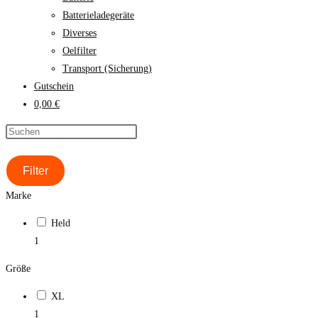
Batterieladegeräte
Diverses
Oelfilter
Transport (Sicherung)
Gutschein
0,00 €
Filter
Marke
Held
1
Größe
XL
1