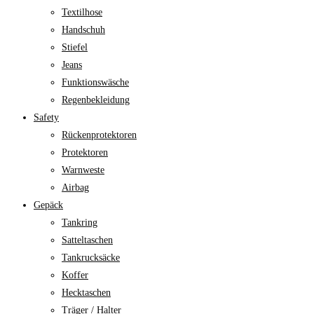
Textilhose
Handschuh
Stiefel
Jeans
Funktionswäsche
Regenbekleidung
Safety
Rückenprotektoren
Protektoren
Warnweste
Airbag
Gepäck
Tankring
Satteltaschen
Tankrucksäcke
Koffer
Hecktaschen
Träger / Halter