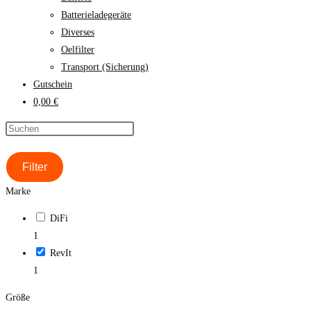
Batterieladegeräte
Diverses
Oelfilter
Transport (Sicherung)
Gutschein
0,00 €
Filter
Marke
DiFi
1
RevIt
1
Größe